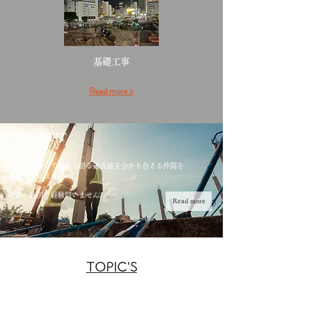
​基礎工事
Read more >
RECRUIT
建設業を通じて一から創る達成感を分かち合える仲間を
募集しています。
年齢、性別、経験問いません。
Read more
TOPIC'S
2026年6月20日 BJCCUP実行委員会主催による
第3回 BJCCUP ( スケートボード大会 ) にスポンサーとして参加いたしま