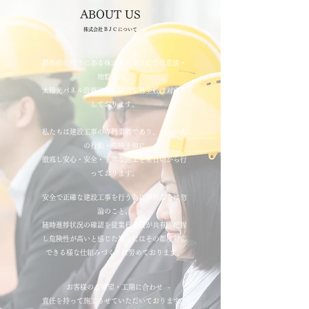
ABOUT US
株式会社 B J C について
群馬県前橋市にある株式会社 B J Cでは造成・
地盤改良、
太陽光パネル設置工事、建設業務全般に対応を
しております。
私たちは建設工事の専門業者であり、一人一人
の行動・危険予知に
徹底し安心・安全・丁寧な施工を常日頃から行
っております。
安全で正確な建設工事を行う為に事前調査は勿
論のこと、
随時進捗状況の確認を従業員全員が共有、把握
し危険性が高いと感じた場合にはその都度対応
できる様な仕組みづくりに努めております。
お客様のご要望・工期に合わせ
責任を持って施工させていただいております。​