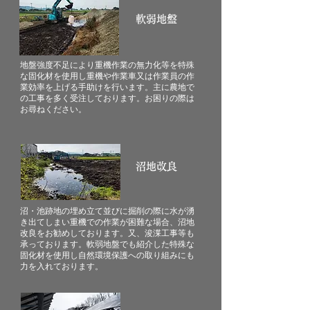
軟弱地盤
地盤強度不足により重機作業の無力化等を特殊
な固化材を使用し重機や作業車又は作業員の作
業効率を上げる手助けを行います。主に農地で
の工事を多く受注しております。お困りの際は
お尋ねください。
沼地改良
沼・池跡地の埋め立て並びに掘削の際に水が湧
き出てしまい重機での作業が困難な場合、沼地
改良をお勧めしております。又、浚渫工事等も
承っております。軟弱地盤でも紹介した特殊な
固化材を使用し自然環境保護への取り組みにも
力を入れております。