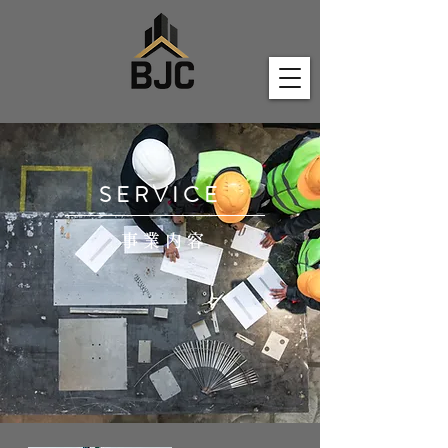
S E R V I C E
事 業 内 容