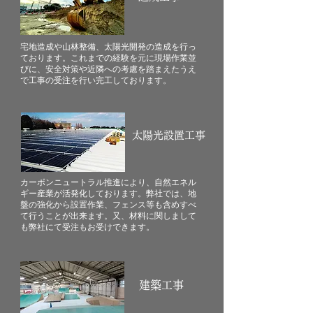
宅地造成や山林整備、太陽光開発の造成を行っ
ております。​これまでの経験を元に現場作業並
びに、安全対策や近隣への考慮を踏まえたうえ
で工事の受注を行い完工しております。
太陽光設置工事
カーボンニュートラル推進により、自然エネル
ギー産業が活発化しております。弊社では、地
盤の強化から設置作業、フェンス等も含めすべ
て行うことが出来ます。又、材料に関しまして
も弊社にて受注もお受けできます。
建築工事