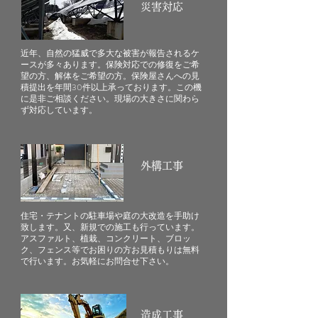
​災害対応
近年、自然の猛威で多大な被害が報告されるケ
ースが多々あります。保険対応での修復をご希
望の方、解体をご希望の方。保険屋さんへの見
積提出を年間30件以上承っております。この機
に是非ご相談ください。現場の大きさに関わら
ず対応しています。
外構工事
住宅・テナントの駐車場や庭の大改造を手助け
致します。又、新規での施工も行っています。
アスファルト、植栽、コンクリート、ブロッ
ク、フェンス等でお困りの方お見積もりは無料
で行います。お気軽にお問合せ下さい。
造成工事